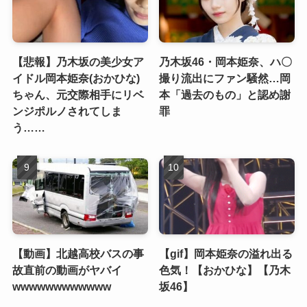
【悲報】乃木坂の美少女ア
乃木坂46・岡本姫奈、ハ〇
イドル岡本姫奈(おかひな)
撮り流出にファン騒然…岡
ちゃん、元交際相手にリベ
本「過去のもの」と認め謝
ンジポルノされてしま
罪
う……
【動画】北越高校バスの事
【gif】岡本姫奈の溢れ出る
故直前の動画がヤバイ
色気！【おかひな】【乃木
wwwwwwwwwwww
坂46】