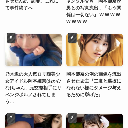
させたX垢、謝罪。これに
ャンダルｗｗ 岡本姫奈が
て事件終了へ
男との写真流出…「もう関
係は一切ない」 W W W W
W W W W
乃木坂の大人気ロリ顔美少
岡本姫奈の例の画像を流出
女アイドル岡本姫奈(おかひ
させた垢主『二度と選抜に
な)ちゃん、元交際相手にリ
なれない様にダメージ与え
ベンジポルノされてしま
るために挙げた』
う…