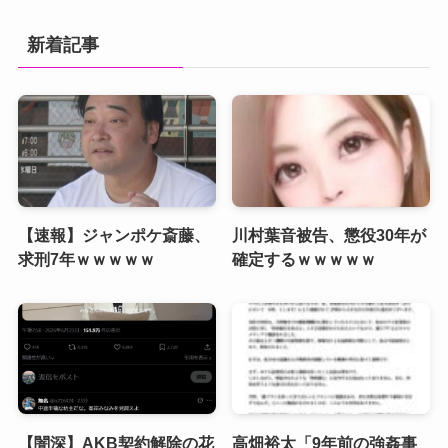
新着記事
【速報】ジャンポケ斎藤、
川村葉音被告、懲役30年が
求刑7年ｗｗｗｗｗ
確定するｗｗｗｗｗ
【闇深】AKB契約解除の花
高畑裕太「9年前の強姦事