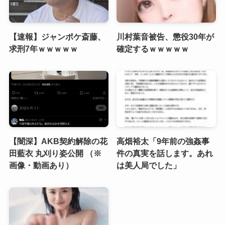
【速報】ジャンポケ斎藤、
川村葉音被告、懲役30年が
求刑7年ｗｗｗｗｗ
確定するｗｗｗｗｗ
【闇深】AKB契約解除の花
高畑裕太「9年前の強姦事
田藍衣 丸刈り姿公開 （※
件の真実を話します。あれ
画像・動画あり）
は美人局でした」