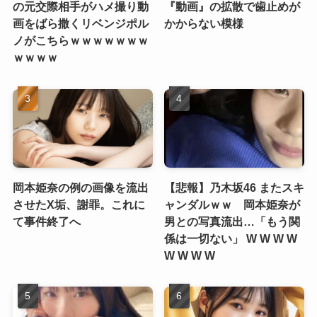
の元交際相手がハメ撮り動
『動画』の拡散で歯止めが
画をばら撒くリベンジポル
かからない模様
ノがこちらｗｗｗｗｗｗｗ
ｗｗｗｗ
岡本姫奈の例の画像を流出
【悲報】乃木坂46 またスキ
させたX垢、謝罪。これに
ャンダルｗｗ 岡本姫奈が
て事件終了へ
男との写真流出…「もう関
係は一切ない」 W W W W
W W W W