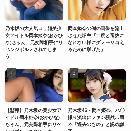
乃木坂の大人気ロリ顔美少
岡本姫奈の例の画像を流出
女アイドル岡本姫奈(おかひ
させた垢主『二度と選抜に
な)ちゃん、元交際相手にリ
なれない様にダメージ与え
ベンジポルノされてしま
るために挙げた』
う…
【悲報】乃木坂の美少女ア
乃木坂46・岡本姫奈、ハ〇
イドル岡本姫奈(おかひな)
撮り流出にファン騒然…岡
ちゃん、元交際相手にリベ
本「過去のもの」と認め謝