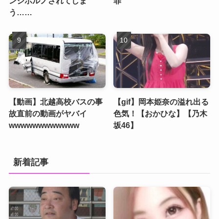
ンジポルノされてしま
罪
う……
【動画】北越高校バスの事
【gif】岡本姫奈の溢れ出る
故直前の動画がヤバイ
色気！【おかひな】【乃木
wwwwwwwwwwww
坂46】
新着記事