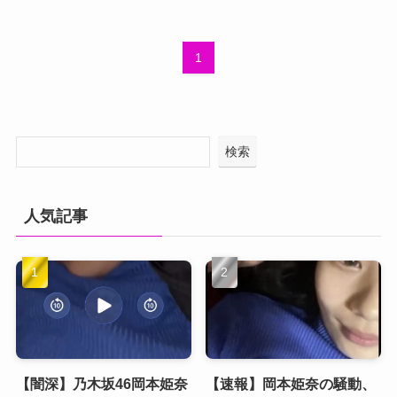
1
検索
人気記事
【闇深】乃木坂46岡本姫奈
【速報】岡本姫奈の騒動、