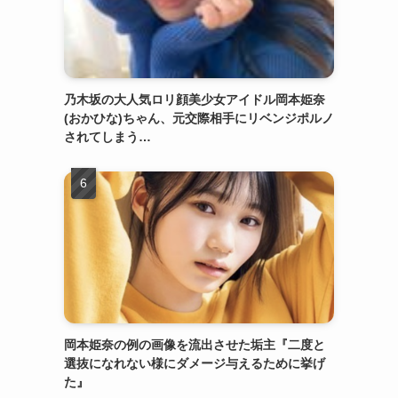
乃木坂の大人気ロリ顔美少女アイドル岡本姫奈
(おかひな)ちゃん、元交際相手にリベンジポルノ
されてしまう…
岡本姫奈の例の画像を流出させた垢主『二度と
選抜になれない様にダメージ与えるために挙げ
た』