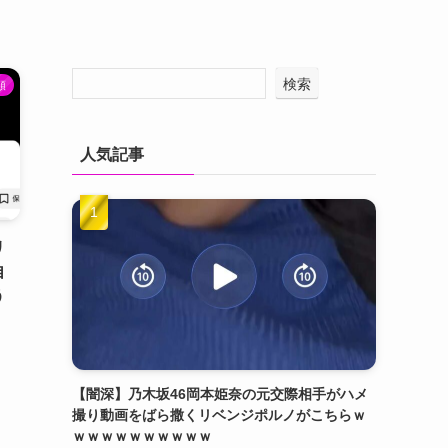
検索
類
人気記事
リ
自
う
【闇深】乃木坂46岡本姫奈の元交際相手がハメ
撮り動画をばら撒くリベンジポルノがこちらｗ
ｗｗｗｗｗｗｗｗｗｗ