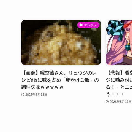
エンタメ
【画像】暇空茜さん、リュウジのレ
【悲報】暇
シピdisに味を占め「卵かけご飯」の
ジに噛み付
調理失敗ｗｗｗｗｗ
る！」とニ
う・・・
2026年5月13日
2026年5月11日