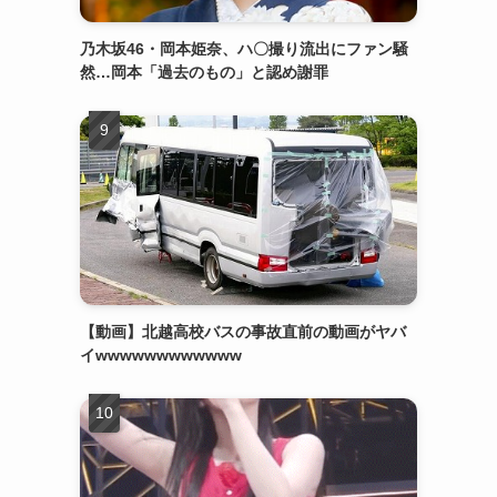
乃木坂46・岡本姫奈、ハ〇撮り流出にファン騒
然…岡本「過去のもの」と認め謝罪
【動画】北越高校バスの事故直前の動画がヤバ
イwwwwwwwwwwww