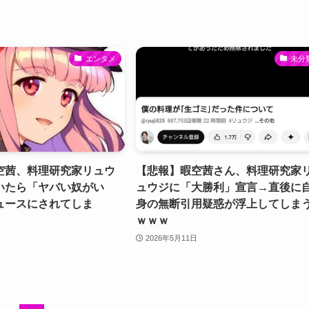
エンタメ
未分
空茜、料理研究家リュウ
【悲報】暇空茜さん、料理研究家
いたら「ヤバい奴がい
ュウジに「大勝利」宣言→直後に
ュースにされてしま
身の無断引用疑惑が浮上してしま
ｗｗｗ
2026年5月11日