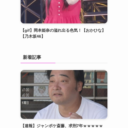
【gif】岡本姫奈の溢れ出る色気！【おかひな】
【乃木坂46】
新着記事
【速報】ジャンポケ斎藤、求刑7年ｗｗｗｗｗ