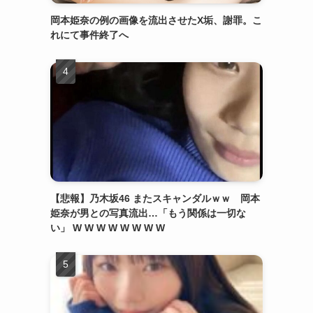
岡本姫奈の例の画像を流出させたX垢、謝罪。こ
れにて事件終了へ
【悲報】乃木坂46 またスキャンダルｗｗ 岡本
姫奈が男との写真流出…「もう関係は一切な
い」 W W W W W W W W