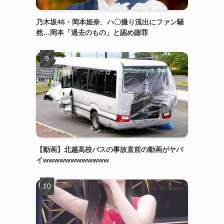
乃木坂46・岡本姫奈、ハ〇撮り流出にファン騒
然…岡本「過去のもの」と認め謝罪
【動画】北越高校バスの事故直前の動画がヤバ
イwwwwwwwwwwww