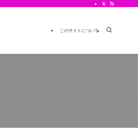
このサイトについて