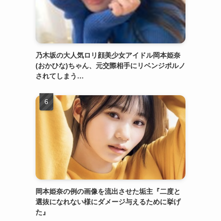
乃木坂の大人気ロリ顔美少女アイドル岡本姫奈
(おかひな)ちゃん、元交際相手にリベンジポルノ
されてしまう…
岡本姫奈の例の画像を流出させた垢主『二度と
選抜になれない様にダメージ与えるために挙げ
た』