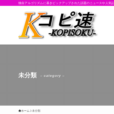
独自アルゴリズムに基きピックアップされた話題のニュースや人気
未分類
– category –
ホーム
未分類