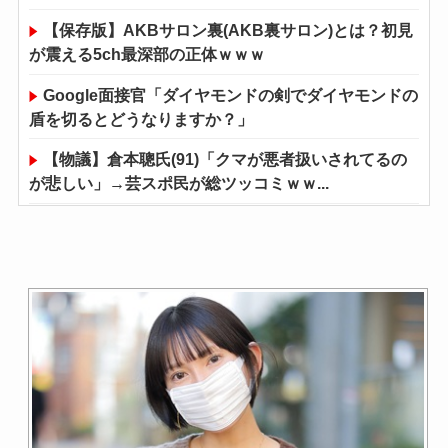
【保存版】AKBサロン裏(AKB裏サロン)とは？初見
が震える5ch最深部の正体ｗｗｗ
Google面接官「ダイヤモンドの剣でダイヤモンドの
盾を切るとどうなりますか？」
【物議】倉本聰氏(91)「クマが悪者扱いされてるの
が悲しい」→芸スポ民が総ツッコミｗｗ...
今まで沈黙を保っていた例の男が反高市活動を再開
した模様、財務省を手を組んでの返り咲きが...
【画像】竹﨑由佳アナ ピタパンのお尻！！
渋谷にあるナイトプールがエロすぎると話題に
【悲報】最強ヒロイン・瀬戸環奈、この作品だけず
っと１５０円で売られつづける…
川名凛、写真集！アンジュルムメンバー、小ぶりな