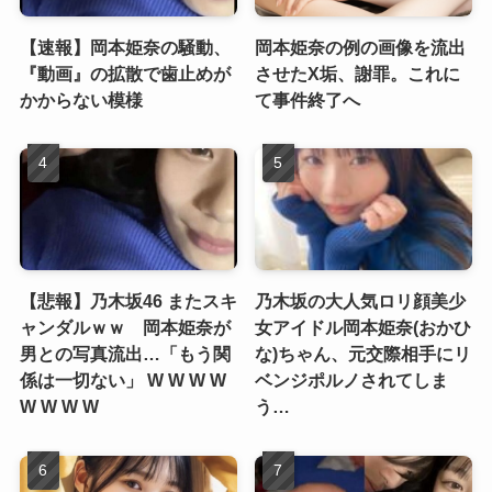
【速報】岡本姫奈の騒動、
岡本姫奈の例の画像を流出
『動画』の拡散で歯止めが
させたX垢、謝罪。これに
かからない模様
て事件終了へ
【悲報】乃木坂46 またスキ
乃木坂の大人気ロリ顔美少
ャンダルｗｗ 岡本姫奈が
女アイドル岡本姫奈(おかひ
男との写真流出…「もう関
な)ちゃん、元交際相手にリ
係は一切ない」 W W W W
ベンジポルノされてしま
W W W W
う…