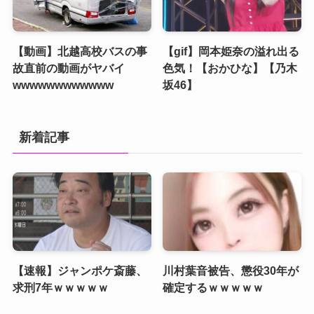
【動画】北越高校バスの事
【gif】岡本姫奈の溢れ出る
故直前の動画がヤバイ
色気！【おかひな】【乃木
wwwwwwwwwwww
坂46】
新着記事
【速報】ジャンポケ斎藤、
川村葉音被告、懲役30年が
求刑7年ｗｗｗｗｗ
確定するｗｗｗｗｗ