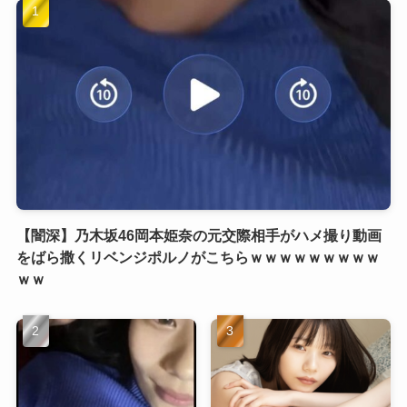
【闇深】乃木坂46岡本姫奈の元交際相手がハメ撮り動画
をばら撒くリベンジポルノがこちらｗｗｗｗｗｗｗｗｗ
ｗｗ