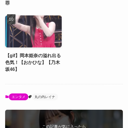
罪
【gif】岡本姫奈の溢れ出る
色気！【おかひな】【乃木
坂46】
エンタメ
丸の内レイナ
この記事が気に入ったら