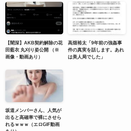
【闇深】AKB契約解除の花
高畑裕太「9年前の強姦事
田藍衣 丸刈り姿公開 （※
件の真実を話します。あれ
画像・動画あり）
は美人局でした」
坂道メンバーさん、人気が
出ると高確率で裸にさせら
れるｗｗｗ（エロGIF動画