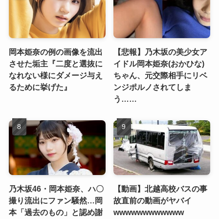
岡本姫奈の例の画像を流出
【悲報】乃木坂の美少女ア
させた垢主『二度と選抜に
イドル岡本姫奈(おかひな)
なれない様にダメージ与え
ちゃん、元交際相手にリベ
るために挙げた』
ンジポルノされてしま
う……
乃木坂46・岡本姫奈、ハ〇
【動画】北越高校バスの事
撮り流出にファン騒然…岡
故直前の動画がヤバイ
本「過去のもの」と認め謝
wwwwwwwwwwww