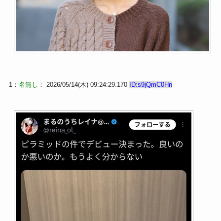
エロおっぱい最高！
【動画】ま○こが臭い女が撮られるｗｗｗｗｗｗｗ
ｗｗｗｗｗｗｗｗｗｗｗｗｗｗｗｗｗｗｗｗ...
【ポロリ悲話】ネットで拡散してるおっぱいポロリ
動画、何故か叩かれる・・・
1：
名無し
： 2026/05/14(木) 09:24:29.170
ID:s9jQmC0Hn
【MGS15周年記念 100円セール】超長時間作品も含
む323本追加！人気プレステージ...
【速報】ジャンポケ斎藤、求刑7年ｗｗｗｗｗ
【動画】女Uber配達員さん、露出チャレンジに挑戦
してしまうｗｗｗｗ
Powered by livedoor 相互RSS