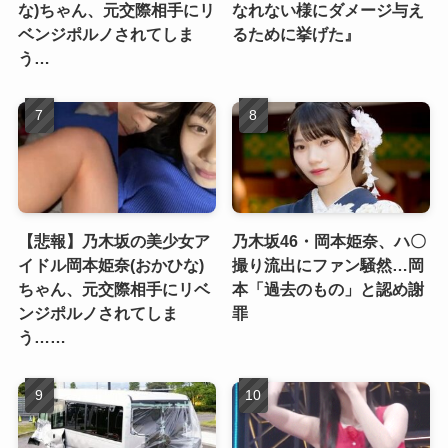
な)ちゃん、元交際相手にリ
なれない様にダメージ与え
ベンジポルノされてしま
るために挙げた』
う…
【悲報】乃木坂の美少女ア
乃木坂46・岡本姫奈、ハ〇
イドル岡本姫奈(おかひな)
撮り流出にファン騒然…岡
ちゃん、元交際相手にリベ
本「過去のもの」と認め謝
ンジポルノされてしま
罪
う……