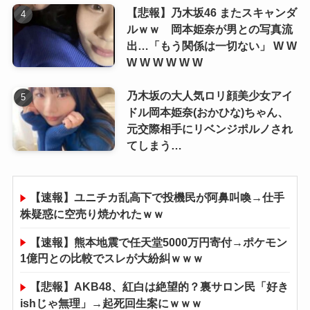
【悲報】乃木坂46 またスキャンダ
ルｗｗ 岡本姫奈が男との写真流
出…「もう関係は一切ない」 W W
W W W W W W
乃木坂の大人気ロリ顔美少女アイ
ドル岡本姫奈(おかひな)ちゃん、
元交際相手にリベンジポルノされ
てしまう…
【速報】ユニチカ乱高下で投機民が阿鼻叫喚→仕手
株疑惑に空売り焼かれたｗｗ
【速報】熊本地震で任天堂5000万円寄付→ポケモン
1億円との比較でスレが大紛糾ｗｗｗ
【悲報】AKB48、紅白は絶望的？裏サロン民「好き
ishじゃ無理」→起死回生案にｗｗｗ