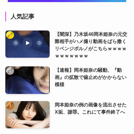
人気記事
【闇深】乃木坂46岡本姫奈の元交
際相手がハメ撮り動画をばら撒く
リベンジポルノがこちらｗｗｗｗ
ｗｗｗｗｗｗｗ
【速報】岡本姫奈の騒動、『動
画』の拡散で歯止めがかからない
模様
岡本姫奈の例の画像を流出させた
X垢、謝罪。これにて事件終了へ