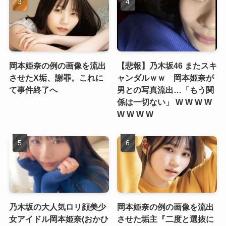
岡本姫奈の例の画像を流出
【悲報】乃木坂46 またスキ
させたX垢、謝罪。これに
ャンダルｗｗ 岡本姫奈が
て事件終了へ
男との写真流出…「もう関
係は一切ない」 W W W W
W W W W
乃木坂の大人気ロリ顔美少
岡本姫奈の例の画像を流出
女アイドル岡本姫奈(おかひ
させた垢主『二度と選抜に