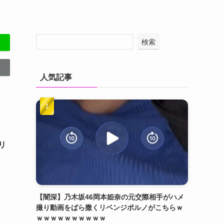
検索
人気記事
リ
【闇深】乃木坂46岡本姫奈の元交際相手がハメ
撮り動画をばら撒くリベンジポルノがこちらｗ
ｗｗｗｗｗｗｗｗｗｗ