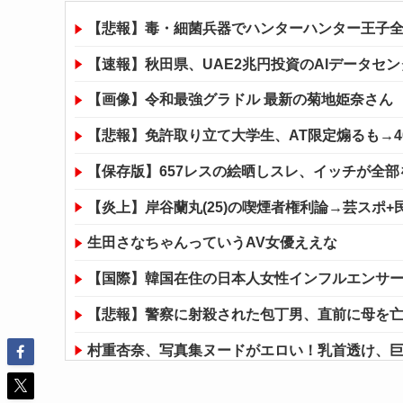
【悲報】毒・細菌兵器でハンターハンター王子全
【速報】秋田県、UAE2兆円投資のAIデータセ
【画像】令和最強グラドル 最新の菊地姫奈さん
【悲報】免許取り立て大学生、AT限定煽るも→
【保存版】657レスの絵晒しスレ、イッチが全部
【炎上】岸谷蘭丸(25)の喫煙者権利論→芸スポ+
生田さなちゃんっていうAV女優ええな
【国際】韓国在住の日本人女性インフルエンサ
【悲報】警察に射殺された包丁男、直前に母を
村重杏奈、写真集ヌードがエロい！乳首透け、
【MGS15周年記念 100円セール】100円10本