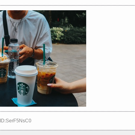
番セックスまでしてしまう・・・
出、おっぱい最高！！
ぎる！只の痴女だろ・・・
くれ、この乳(推定Gカップ以上)は本物...
2 ID:SerF5NsC0