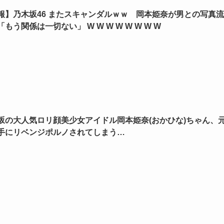
報】乃木坂46 またスキャンダルｗｗ 岡本姫奈が男との写真流
もう関係は一切ない」 W W W W W W W W
坂の大人気ロリ顔美少女アイドル岡本姫奈(おかひな)ちゃん、
手にリベンジポルノされてしまう…