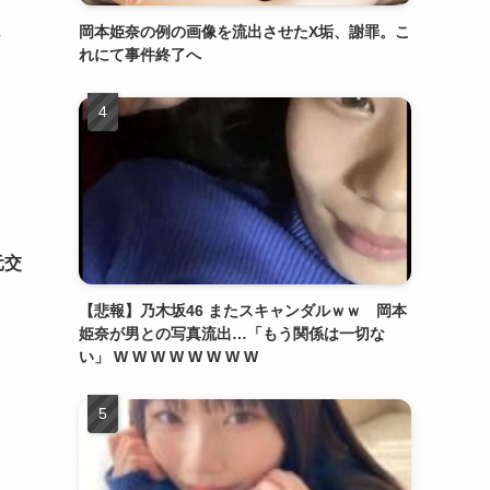
岡本姫奈の例の画像を流出させたX垢、謝罪。こ
れにて事件終了へ
元交
【悲報】乃木坂46 またスキャンダルｗｗ 岡本
姫奈が男との写真流出…「もう関係は一切な
い」 W W W W W W W W