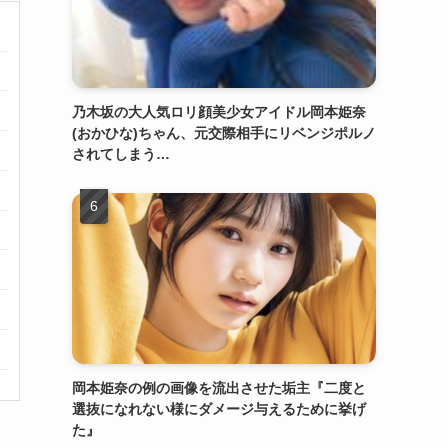
乃木坂の大人気ロリ顔美少女アイドル岡本姫奈
(おかひな)ちゃん、元交際相手にリベンジポルノ
されてしまう…
岡本姫奈の例の画像を流出させた垢主『二度と
選抜になれない様にダメージ与えるために挙げ
た』