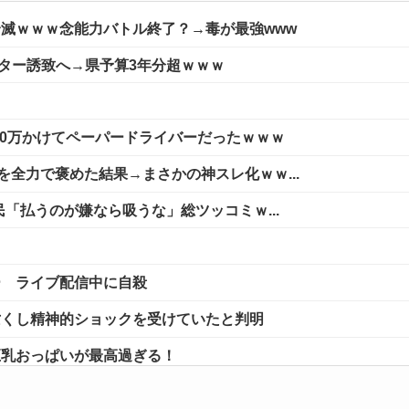
滅ｗｗｗ念能力バトル終了？→毒が最強www
ンター誘致へ→県予算3年分超ｗｗｗ
40万かけてペーパードライバーだったｗｗｗ
を全力で褒めた結果→まさかの神スレ化ｗｗ...
民「払うのが嫌なら吸うな」総ツッコミｗ...
ー ライブ配信中に自殺
亡くし精神的ショックを受けていたと判明
巨乳おっぱいが最高過ぎる！
追加！超長時間作品や人気プレステー...