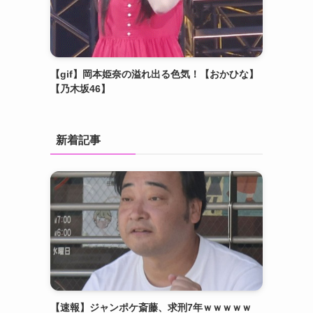
【gif】岡本姫奈の溢れ出る色気！【おかひな】
【乃木坂46】
新着記事
【速報】ジャンポケ斎藤、求刑7年ｗｗｗｗｗ