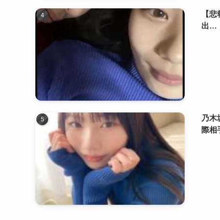
【悲
出…「
乃木
際相