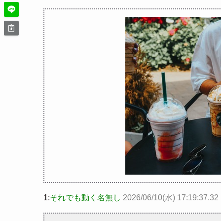
【動画】メンズエステ嬢さん、大サービスで本
十味、写真集ヌードがエロい！十味史上最大露
影山優佳、赤ランジェリー×網タイツがスケベ過
【画像】おっぱい専門家(おっぱいに詳しい人)来て
【速報】ジャンポケ斎藤、求刑7年ｗｗｗｗｗ
Powered by livedoor 相互RSS
1:
それでも動く名無し
2026/06/10(水) 17:19:37.3