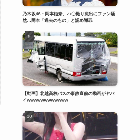
乃木坂46・岡本姫奈、ハ〇撮り流出にファン騒
然…岡本「過去のもの」と認め謝罪
【動画】北越高校バスの事故直前の動画がヤバ
イwwwwwwwwwwww