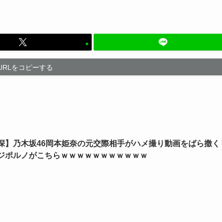
URLをコピーする
深】乃木坂46岡本姫奈の元交際相手がハメ撮り動画をばら撒く
ジポルノがこちらｗｗｗｗｗｗｗｗｗｗｗ