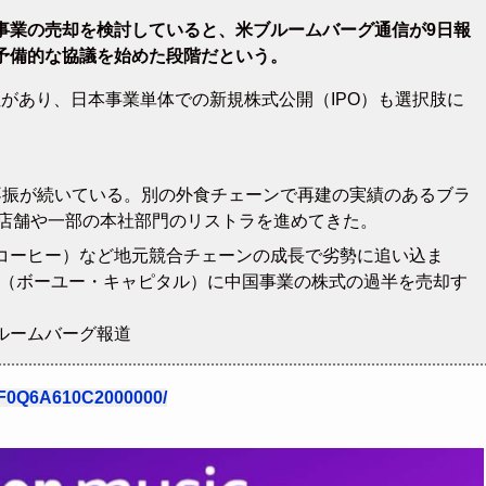
事業の売却を検討していると、米ブルームバーグ通信が9日報
予備的な協議を始めた段階だという。
能性があり、日本事業単体での新規株式公開（IPO）も選択肢に
不振が続いている。別の外食チェーンで再建の実績のあるブラ
、店舗や一部の本社部門のリストラを進めてきた。
コーヒー）など地元競合チェーンの成長で劣勢に追い込ま
投資（ボーユー・キャピタル）に中国事業の株式の過半を売却す
ルームバーグ報道
7F0Q6A610C2000000/