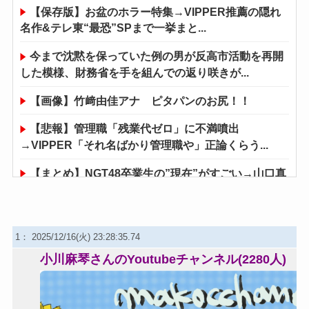
【保存版】お盆のホラー特集→VIPPER推薦の隠れ
名作&テレ東“最恐”SPまで一挙まと...
今まで沈黙を保っていた例の男が反高市活動を再開
した模様、財務省を手を組んでの返り咲きが...
【画像】竹﨑由佳アナ ピタパンのお尻！！
【悲報】管理職「残業代ゼロ」に不満噴出
→VIPPER「それ名ばかり管理職や」正論くらう...
【まとめ】NGT48卒業生の”現在”がすごい→山口真
帆・本間日陽ら、女優・写真集・CM...
渋谷にあるナイトプールがエロすぎると話題に
1： 2025/12/16(火) 23:28:35.74
【衝撃】日本人｢子供？いらん｣←この思想が蔓延し
小川麻琴さんのYoutubeチャンネル(2280人)
ている本当の理由www
【悲報】最強ヒロイン・瀬戸環奈、この作品だけず
っと１５０円で売られつづける…