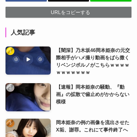
URLをコピーする
人気記事
【闇深】乃木坂46岡本姫奈の元交
際相手がハメ撮り動画をばら撒く
リベンジポルノがこちらｗｗｗｗ
ｗｗｗｗｗｗｗ
【速報】岡本姫奈の騒動、『動
画』の拡散で歯止めがかからない
模様
岡本姫奈の例の画像を流出させた
X垢、謝罪。これにて事件終了へ