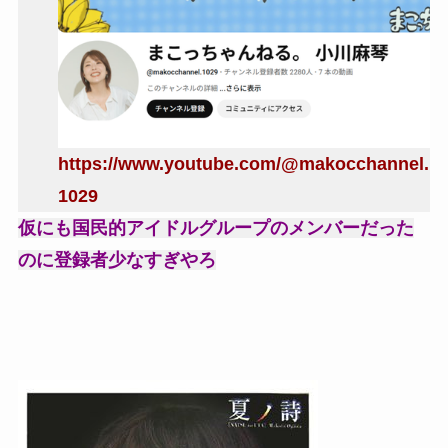
川名凛、写真集！アンジュルムメンバー、小ぶりな
エロおっぱい最高！
【動画】ま○こが臭い女が撮られるｗｗｗｗｗｗｗ
ｗｗｗｗｗｗｗｗｗｗｗｗｗｗｗｗｗｗｗｗ...
https://www.youtube.com/@makocchannel.
【ポロリ悲話】ネットで拡散してるおっぱいポロリ
動画、何故か叩かれる・・・
1029
仮にも国民的アイドルグループのメンバーだった
【MGS15周年記念 100円セール】超長時間作品も含
む323本追加！人気プレステージ...
のに登録者少なすぎやろ
【速報】ジャンポケ斎藤、求刑7年ｗｗｗｗｗ
【動画】女Uber配達員さん、露出チャレンジに挑戦
してしまうｗｗｗｗ