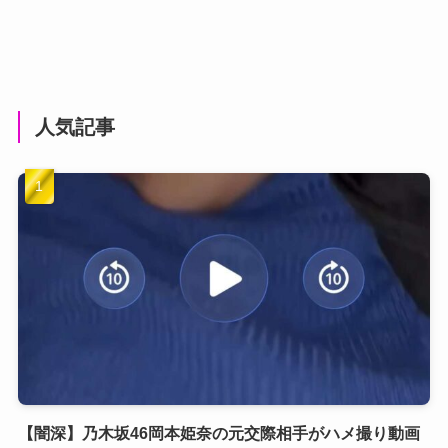
人気記事
【闇深】乃木坂46岡本姫奈の元交際相手がハメ撮り動画