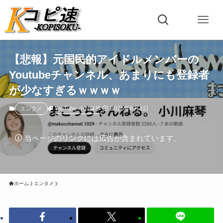
【悲報】元国民的アイドルメンバーの
Youtubeチャンネル、あまりにも登録者
が少なすぎるｗｗｗｗ
2026年6月1日
YouTube
小川麻琴
エンタメ
当ページのリンクには広告が含まれています。
ホーム
エンタメ