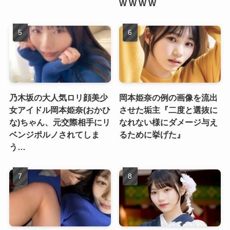
W W W W
乃木坂の大人気ロリ顔美少
岡本姫奈の例の画像を流出
女アイドル岡本姫奈(おかひ
させた垢主『二度と選抜に
な)ちゃん、元交際相手にリ
なれない様にダメージ与え
ベンジポルノされてしま
るために挙げた』
う…