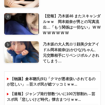
【悲報】乃木坂46 またスキャンダ
ルｗｗ 岡本姫奈が男との写真流
出…「もう関係は一切ない」 W W
W W W W W W
乃木坂の大人気ロリ顔美少女アイ
ドル岡本姫奈(おかひな)ちゃん、
元交際相手にリベンジポルノされ
てしまう…
【物議】倉本聰氏(91)「クマが悪者扱いされてるの
が悲しい」→芸スポ民が総ツッコミｗｗ...
【速報】ジャンプ発行部数ついに100万部割れ→芸
スポ民「悲しいけど時代」懐古まつりｗｗ...