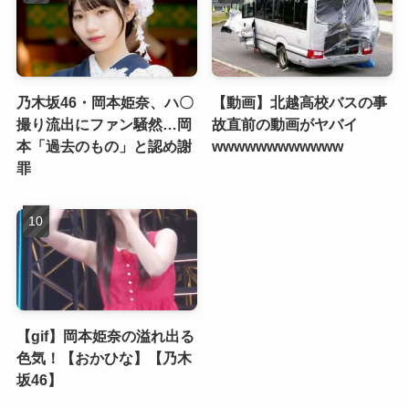
乃木坂46・岡本姫奈、ハ〇
【動画】北越高校バスの事
撮り流出にファン騒然…岡
故直前の動画がヤバイ
本「過去のもの」と認め謝
wwwwwwwwwwww
罪
【gif】岡本姫奈の溢れ出る
色気！【おかひな】【乃木
坂46】