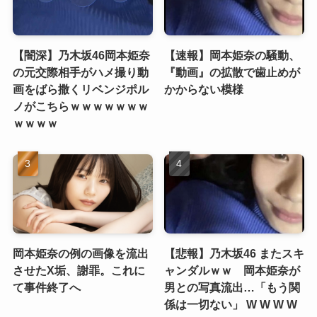
【闇深】乃木坂46岡本姫奈
【速報】岡本姫奈の騒動、
の元交際相手がハメ撮り動
『動画』の拡散で歯止めが
画をばら撒くリベンジポル
かからない模様
ノがこちらｗｗｗｗｗｗｗ
ｗｗｗｗ
岡本姫奈の例の画像を流出
【悲報】乃木坂46 またスキ
させたX垢、謝罪。これに
ャンダルｗｗ 岡本姫奈が
て事件終了へ
男との写真流出…「もう関
係は一切ない」 W W W W