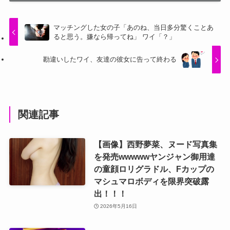
マッチングした女の子「あのね、当日多分驚くことあ
ると思う。嫌なら帰ってね」 ワイ「？」
勘違いしたワイ、友達の彼女に告って終わる
関連記事
【画像】西野夢菜、ヌード写真集
を発売wwwwwヤンジャン御用達
の童顔ロリグラドル、Fカップの
マシュマロボディを限界突破露
出！！！
2026年5月16日