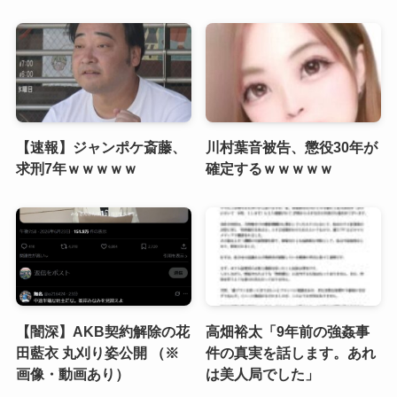
【速報】ジャンポケ斎藤、
川村葉音被告、懲役30年が
求刑7年ｗｗｗｗｗ
確定するｗｗｗｗｗ
【闇深】AKB契約解除の花
高畑裕太「9年前の強姦事
田藍衣 丸刈り姿公開 （※
件の真実を話します。あれ
画像・動画あり）
は美人局でした」