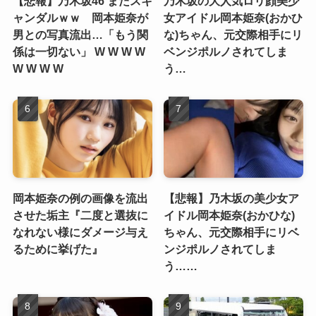
【悲報】乃木坂46 またスキ
乃木坂の大人気ロリ顔美少
ャンダルｗｗ 岡本姫奈が
女アイドル岡本姫奈(おかひ
男との写真流出…「もう関
な)ちゃん、元交際相手にリ
係は一切ない」 W W W W
ベンジポルノされてしま
W W W W
う…
岡本姫奈の例の画像を流出
【悲報】乃木坂の美少女ア
させた垢主『二度と選抜に
イドル岡本姫奈(おかひな)
なれない様にダメージ与え
ちゃん、元交際相手にリベ
るために挙げた』
ンジポルノされてしま
う……