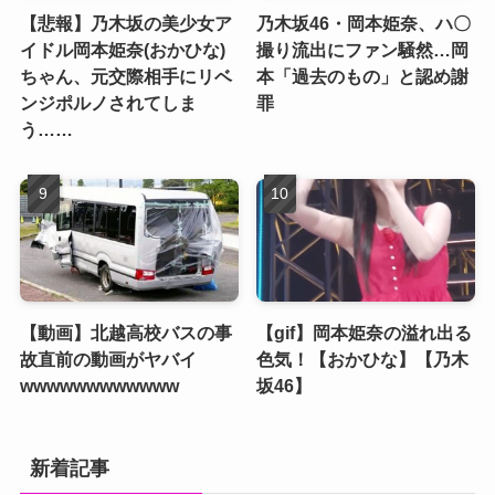
【悲報】乃木坂の美少女ア
乃木坂46・岡本姫奈、ハ〇
イドル岡本姫奈(おかひな)
撮り流出にファン騒然…岡
ちゃん、元交際相手にリベ
本「過去のもの」と認め謝
ンジポルノされてしま
罪
う……
【動画】北越高校バスの事
【gif】岡本姫奈の溢れ出る
故直前の動画がヤバイ
色気！【おかひな】【乃木
wwwwwwwwwwww
坂46】
新着記事